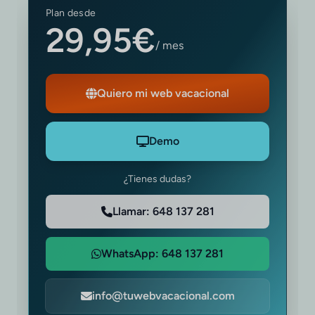
Plan desde
29,95€
/ mes
Quiero mi web vacacional
Demo
¿Tienes dudas?
Llamar: 648 137 281
WhatsApp: 648 137 281
info@tuwebvacacional.com